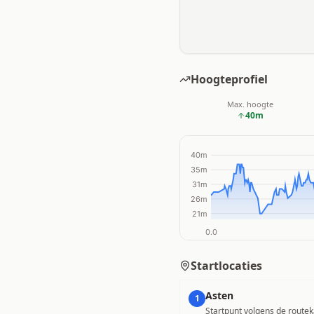
Hoogteprofiel
Max. hoogte
40
m
Startlocaties
Asten
1
Startpunt volgens de routek