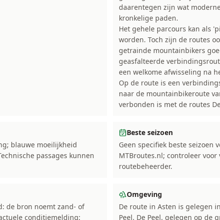
daarentegen zijn wat moderne
kronkelige paden.
Het gehele parcours kan als 'p
worden. Toch zijn de routes o
getrainde mountainbikers goed
geasfalteerde verbindingsroute
een welkome afwisseling na he
Op de route is een verbindin
naar de mountainbikeroute van
verbonden is met de routes De
Beste seizoen
ng; blauwe moeilijkheid
Geen specifiek beste seizoen 
 Technische passages kunnen
MTBroutes.nl; controleer voor 
routebeheerder.
Omgeving
nd: de bron noemt zand- of
De route in Asten is gelegen 
actuele conditiemelding;
Peel. De Peel, gelegen op de 