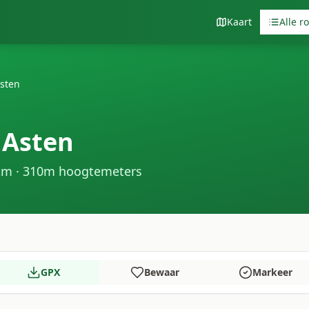
Kaart
Alle r
sten
 Asten
m ·
310
m hoogtemeters
GPX
Bewaar
Markeer