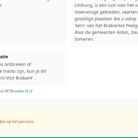
r.
Limburg, is een lust voor het 
moerassige gebieden, vaarten
gezellige plaatsen die u volo
'kern' van het Brabantse Pee
door de gemeenten Asten, Deu
Someren.
atie
s ontbreken of
racks zijn, kun je dit
 Visit Brabant' .
uit
MTBroutes.nl
es op het parcours