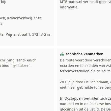
bij:
MTBroutes.nl vermeldt geen vi
informatie.
ppen, Kranenvenweg 23 te
te
ter Wijnenstraat 1, 5721 AG in
Technische kenmerken
chrijving: zand- en/of
De route voert door verschill
erbindingsstukken.
noorden en ten zuiden van Ast
terreinverschillen die de rout
Zo rijd je door De Schietbaan
niet meer gebruikte toneelber
In Oostappen bevinden zich za
oudheid en in de Polderse boss
glooiingen uit de IJstijd. De 