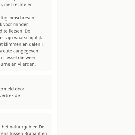
r, met rechte en
ittig' omschreven
ok voor minder
 te fietsen. De
s zijn waarschijnlijk
t klimmen en dalen!!
gsroute aangegeven
 Liessel die weer
urne en Vlierden.
vermeld door
vertrek de
in het natuurgebied De
grens tussen Brabant en