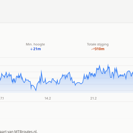
Min. hoogte
Totale stijging
21
m
310
m
aart van MTBroutes.nl.