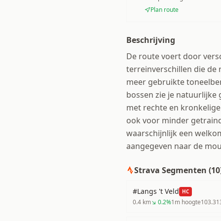
Plan route
Beschrijving
De route voert door vers
terreinverschillen die de
meer gebruikte toneelber
bossen zie je natuurlijke
met rechte en kronkelige
ook voor minder getraind
waarschijnlijk een welko
aangegeven naar de mount
Strava Segmenten (
10
#Langs 't Veld
HC
0.4
km
↘
0.2
%
1
m hoogte
103.31