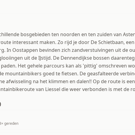
chillende bosgebieden ten noorden en ten zuiden van Asten
 route interessant maken. Zo rijd je door De Schietbaan, e
g. In Oostappen bevinden zich zandverstuivingen uit de ou
 glooiingen uit de IJstijd. De Dennendijkse bossen daarente
 paden. Het gehele parcours kan als 'pittig' omschreven wo
e mountainbikers goed te fietsen. De geasfalteerde verbin
me afwisseling na het klimmen en dalen!! Op de route is ee
ainbikeroute van Liessel die weer verbonden is met de ro
)
3
× gereden