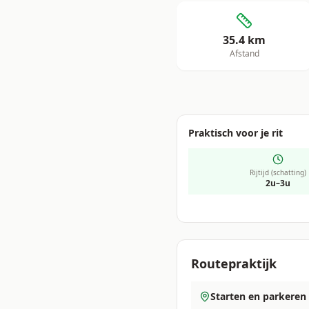
35.4
km
Afstand
Praktisch voor je rit
Rijtijd (schatting)
2u–3u
Routepraktijk
Starten en parkeren