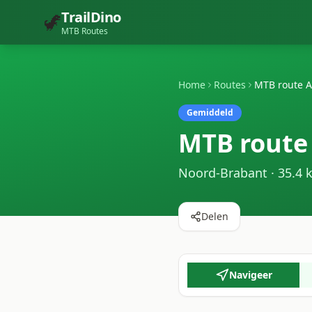
TrailDino
🦖
MTB Routes
Home
Routes
MTB route A
Gemiddeld
MTB route
Noord-Brabant
·
35.4
k
Delen
Navigeer