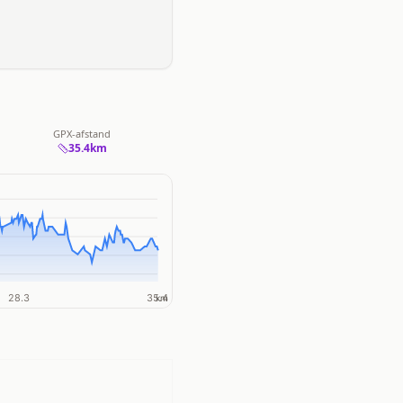
GPX-afstand
35.4
km