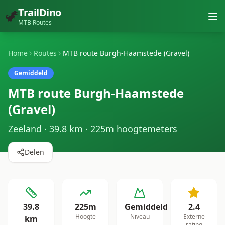
TrailDino
🦖
MTB Routes
Home
Routes
MTB route Burgh-Haamstede (Gravel)
Gemiddeld
MTB route Burgh-Haamstede
(Gravel)
Zeeland
·
39.8
km ·
225
m hoogtemeters
Delen
39.8
225
m
Gemiddeld
2.4
Hoogte
Niveau
Externe
km
rating