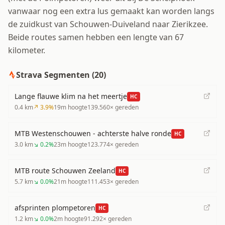
vanwaar nog een extra lus gemaakt kan worden langs
de zuidkust van Schouwen-Duiveland naar Zierikzee.
Beide routes samen hebben een lengte van 67
kilometer.
Strava Segmenten (
20
)
Lange flauwe klim na het meertje
HC
0.4
km
↗
3.9
%
19
m hoogte
139.560
× gereden
MTB Westenschouwen - achterste halve ronde
HC
3.0
km
↘
0.2
%
23
m hoogte
123.774
× gereden
MTB route Schouwen Zeeland
HC
5.7
km
↘
0.0
%
21
m hoogte
111.453
× gereden
afsprinten plompetoren
HC
1.2
km
↘
0.0
%
2
m hoogte
91.292
× gereden