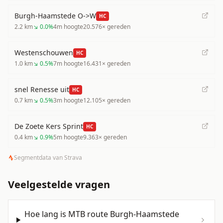
Burgh-Haamstede O->W
HC
2.2
km
↘
0.0
%
4
m hoogte
20.576
× gereden
Westenschouwen
HC
1.0
km
↘
0.5
%
7
m hoogte
16.431
× gereden
snel Renesse uit
HC
0.7
km
↘
0.5
%
3
m hoogte
12.105
× gereden
De Zoete Kers Sprint
HC
0.4
km
↘
0.9
%
5
m hoogte
9.363
× gereden
Segmentdata van Strava
Veelgestelde vragen
Hoe lang is MTB route Burgh-Haamstede