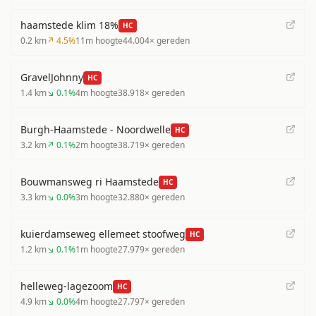
haamstede klim 18%
HC
0.2
km
↗
4.5
%
11
m hoogte
44.004
× gereden
GravelJohnny
HC
1.4
km
↘
0.1
%
4
m hoogte
38.918
× gereden
Burgh-Haamstede - Noordwelle
HC
3.2
km
↗
0.1
%
2
m hoogte
38.719
× gereden
Bouwmansweg ri Haamstede
HC
3.3
km
↘
0.0
%
3
m hoogte
32.880
× gereden
kuierdamseweg ellemeet stoofweg
HC
1.2
km
↘
0.1
%
1
m hoogte
27.979
× gereden
helleweg-lagezoom
HC
4.9
km
↘
0.0
%
4
m hoogte
27.797
× gereden