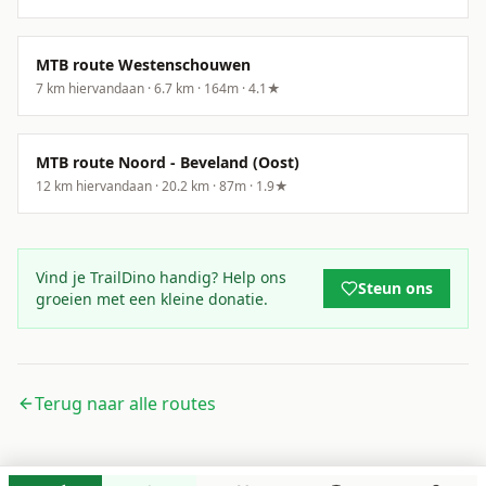
MTB route Westenschouwen
7
km hiervandaan ·
6.7
km ·
164
m
·
4.1
★
MTB route Noord - Beveland (Oost)
12
km hiervandaan ·
20.2
km ·
87
m
·
1.9
★
Vind je TrailDino handig? Help ons
Steun ons
groeien met een kleine donatie.
Terug naar alle routes