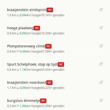
kraaijenstein eindsprint
HC
1.9
km
↘
0.0
%
4
m hoogte
76.147
× gereden
hooge plaatweg
HC
0.9
km
↘
0.0
%
2
m hoogte
70.299
× gereden
Plompetorenweg climb
HC
0.9
km
↗
0.4
%
4
m hoogte
67.580
× gereden
Spurt Schelphoek, stop op tijd!
HC
0.4
km
↘
1.1
%
5
m hoogte
65.933
× gereden
kraaijenstein noordoost
HC
1.7
km
↘
0.0
%
4
m hoogte
60.223
× gereden
burgsluis klimmetje
HC
0.3
km
↗
1.4
%
4
m hoogte
53.398
× gereden