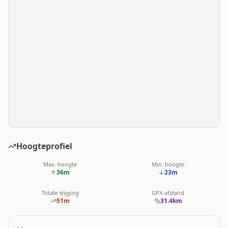
Hoogteprofiel
Max. hoogte
Min. hoogte
36
m
23
m
Totale stijging
GPX-afstand
51
m
31.4
km