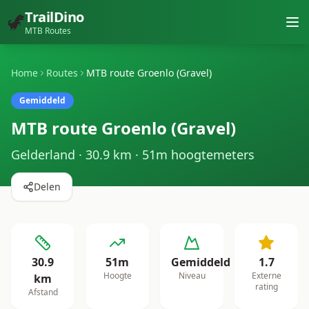
TrailDino
🦖
MTB Routes
Home
Routes
MTB route Groenlo (Gravel)
Gemiddeld
MTB route Groenlo (Gravel)
Gelderland
·
30.9
km ·
51
m hoogtemeters
Delen
30.9
51
m
Gemiddeld
1.7
Hoogte
Niveau
Externe
km
rating
Afstand