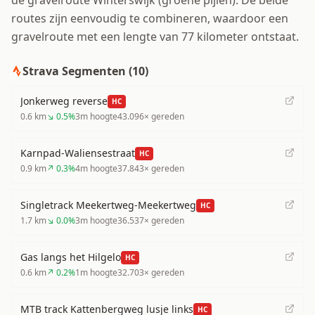
de gravelroute Winterswijk (groene pijlen). De beide
routes zijn eenvoudig te combineren, waardoor een
gravelroute met een lengte van 77 kilometer ontstaat.
Strava Segmenten (
10
)
Jonkerweg reverse
HC
0.6
km
↘
0.5
%
3
m hoogte
43.096
× gereden
Karnpad-Waliensestraat
HC
0.9
km
↗
0.3
%
4
m hoogte
37.843
× gereden
Singletrack Meekertweg-Meekertweg
HC
1.7
km
↘
0.0
%
3
m hoogte
36.537
× gereden
Gas langs het Hilgelo
HC
0.6
km
↗
0.2
%
1
m hoogte
32.703
× gereden
MTB track Kattenbergweg lusje links
HC