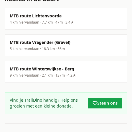
MTB route Lichtenvoorde
4
km hiervandaan ·
7.7
km ·
47
m
·
3.4
★
MTB route Vragender (Gravel)
5
km hiervandaan ·
18.3
km ·
56
m
MTB route Winterswijkse - Berg
9
km hiervandaan ·
2.1
km ·
137
m
·
4.2
★
Vind je TrailDino handig? Help ons
Steun ons
groeien met een kleine donatie.