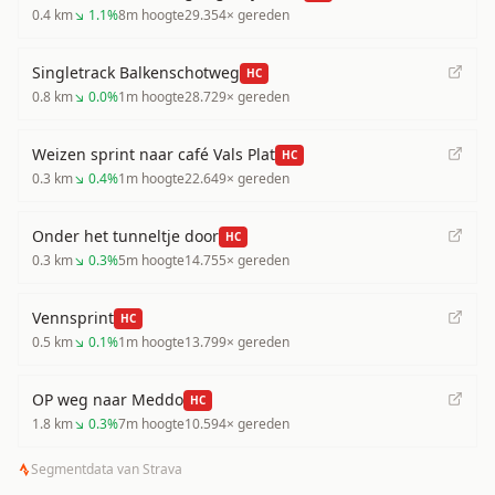
0.4
km
↘
1.1
%
8
m hoogte
29.354
× gereden
Singletrack Balkenschotweg
HC
0.8
km
↘
0.0
%
1
m hoogte
28.729
× gereden
Weizen sprint naar café Vals Plat
HC
0.3
km
↘
0.4
%
1
m hoogte
22.649
× gereden
Onder het tunneltje door
HC
0.3
km
↘
0.3
%
5
m hoogte
14.755
× gereden
Vennsprint
HC
0.5
km
↘
0.1
%
1
m hoogte
13.799
× gereden
OP weg naar Meddo
HC
1.8
km
↘
0.3
%
7
m hoogte
10.594
× gereden
Segmentdata van Strava