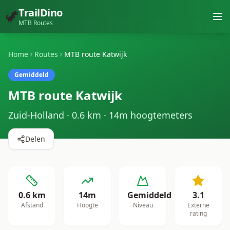
TrailDino
🦖
MTB Routes
Home
Routes
MTB route Katwijk
Gemiddeld
MTB route Katwijk
Zuid-Holland
·
0.6
km ·
14
m hoogtemeters
Delen
0.6
km
14
m
Gemiddeld
3.1
Afstand
Hoogte
Niveau
Externe
rating