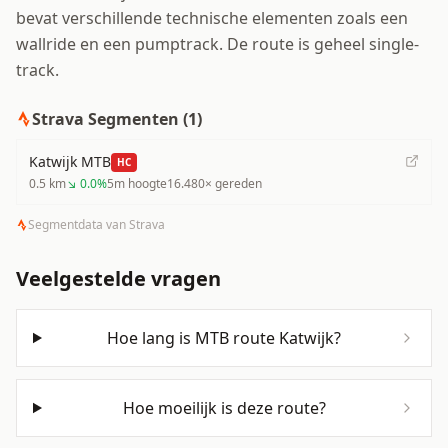
bevat verschillende technische elementen zoals een
wallride en een pumptrack. De route is geheel single-
track.
Strava Segmenten (
1
)
Katwijk MTB
HC
0.5
km
↘
0.0
%
5
m hoogte
16.480
× gereden
Segmentdata van Strava
Veelgestelde vragen
Hoe lang is MTB route Katwijk?
Hoe moeilijk is deze route?