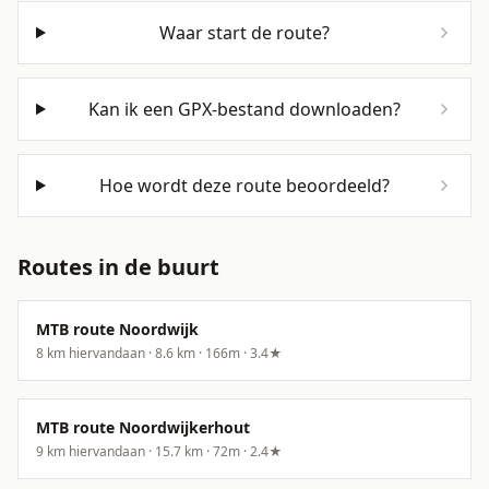
Waar start de route?
Kan ik een GPX-bestand downloaden?
Hoe wordt deze route beoordeeld?
Routes in de buurt
MTB route Noordwijk
8
km hiervandaan ·
8.6
km ·
166
m
·
3.4
★
MTB route Noordwijkerhout
9
km hiervandaan ·
15.7
km ·
72
m
·
2.4
★