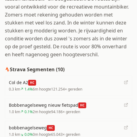
vooral ontwikkeld voor de recreatieve mountainbiker.
Zomers moet rekening gehouden worden met
stukken met veel los zand. In de winter kunnen deze
stukken erg modderig worden. Je rijvaardigheid en
conditie worden dus zowel 's zomers als in de winter
op de proef gesteld. De route is voor 80% onverhard
en heeft nagenoeg geen hoogteverschil.
Strava Segmenten (
10
)
Col de A2
HC
0.3
km
↗
1.4
%
6
m hoogte
121.254
× gereden
Bobbenagelseweg nieuw fietspad
HC
1.0
km
↗
0.1
%
2
m hoogte
94.186
× gereden
bobbenagelseweg
HC
1.0
km
↘
0.0
%
0
m hoogte
65.043
× gereden