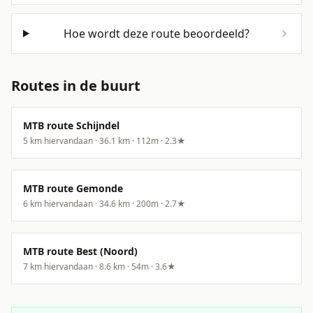
Hoe wordt deze route beoordeeld?
Routes in de buurt
MTB route Schijndel
5
km hiervandaan ·
36.1
km ·
112
m
·
2.3
★
MTB route Gemonde
6
km hiervandaan ·
34.6
km ·
200
m
·
2.7
★
MTB route Best (Noord)
7
km hiervandaan ·
8.6
km ·
54
m
·
3.6
★