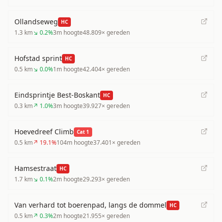
Ollandseweg
HC
1.3
km
↘
0.2
%
3
m hoogte
48.809
× gereden
Hofstad sprint
HC
0.5
km
↘
0.0
%
1
m hoogte
42.404
× gereden
Eindsprintje Best-Boskant
HC
0.3
km
↗
1.0
%
3
m hoogte
39.927
× gereden
Hoevedreef Climb
Cat 1
0.5
km
↗
19.1
%
104
m hoogte
37.401
× gereden
Hamsestraat
HC
1.7
km
↘
0.1
%
2
m hoogte
29.293
× gereden
Van verhard tot boerenpad, langs de dommel
HC
0.5
km
↗
0.3
%
2
m hoogte
21.955
× gereden