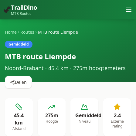
TrailDino
🦖
MTB Routes
Home
Routes
MTB route Liempde
Gemiddeld
MTB route Liempde
Noord-Brabant
·
45.4
km ·
275
m hoogtemeters
Delen
45.4
275
m
Gemiddeld
2.4
Hoogte
Niveau
Externe
km
rating
Afstand