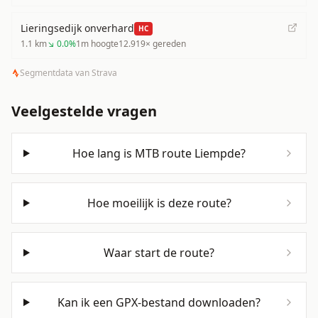
Lieringsedijk onverhard
HC
1.1
km
↘
0.0
%
1
m hoogte
12.919
× gereden
Segmentdata van Strava
Veelgestelde vragen
Hoe lang is MTB route Liempde?
Hoe moeilijk is deze route?
Waar start de route?
Kan ik een GPX-bestand downloaden?