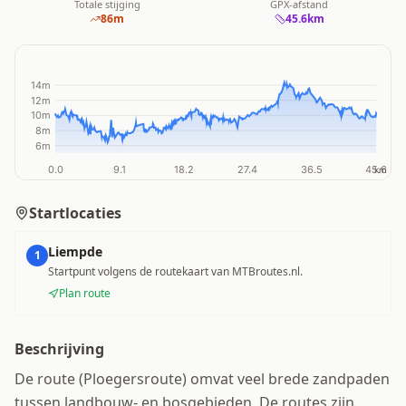
Totale stijging
GPX-afstand
86
m
45.6
km
Startlocaties
Liempde
1
Startpunt volgens de routekaart van MTBroutes.nl.
Plan route
Beschrijving
De route (Ploegersroute) omvat veel brede zandpaden
tussen landbouw- en bosgebieden. De routes zijn