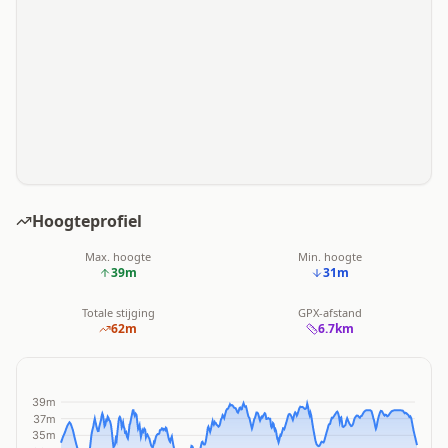
Hoogteprofiel
Max. hoogte
Min. hoogte
39
m
31
m
Totale stijging
GPX-afstand
62
m
6.7
km