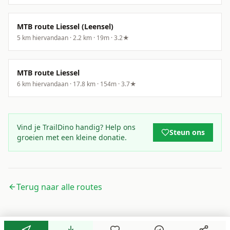
MTB route Liessel (Leensel)
5
km hiervandaan ·
2.2
km ·
19
m
·
3.2
★
MTB route Liessel
6
km hiervandaan ·
17.8
km ·
154
m
·
3.7
★
Vind je TrailDino handig? Help ons
Steun ons
groeien met een kleine donatie.
Terug naar alle routes