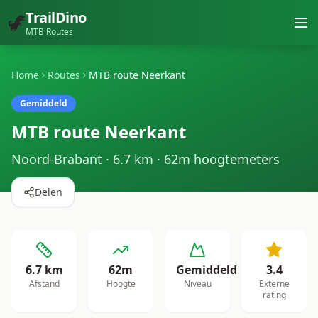
TrailDino
🦖
MTB Routes
Home
Routes
MTB route Neerkant
Gemiddeld
MTB route Neerkant
Noord-Brabant
·
6.7
km ·
62
m hoogtemeters
Delen
6.7
km
62
m
Gemiddeld
3.4
Afstand
Hoogte
Niveau
Externe
rating