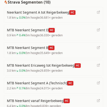
Strava Segmenten (
10
)
Neerkant Segment A tot Reigerbekweg
HC
1.8
km
↘
0.0
%
5
m hoogte
36.681
× gereden
MTB Neerkant Segment D
HC
0.9
km
↗
0.4
%
5
m hoogte
36.030
× gereden
MTB Neerkant Segment B
HC
1.8
km
↘
0.0
%
5
m hoogte
35.649
× gereden
MTB Neerkant Ericaweg tot Reigerbekweg
HC
3.0
km
↘
0.0
%
3
m hoogte
29.859
× gereden
MTB Neerkant Segment A (Technisch)
HC
2.2
km
↗
0.1
%
8
m hoogte
24.015
× gereden
MTB Neerkant vanaf Reigerbekweg
HC
6.4
km
↘
0.0
%
8
m hoogte
9.839
× gereden