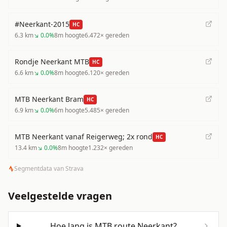
#Neerkant-2015
HC
6.3
km
↘
0.0
%
8
m hoogte
6.472
× gereden
Rondje Neerkant MTB
HC
6.6
km
↘
0.0
%
8
m hoogte
6.120
× gereden
MTB Neerkant Bram
HC
6.9
km
↘
0.0
%
6
m hoogte
5.485
× gereden
MTB Neerkant vanaf Reigerweg; 2x rond
HC
13.4
km
↘
0.0
%
8
m hoogte
1.232
× gereden
Segmentdata van Strava
Veelgestelde vragen
Hoe lang is MTB route Neerkant?