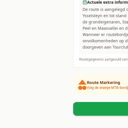
Actuele extra inform
De route is aangelegd d
Ysselsteyn en tot stan
de grondeigenaren, St
Peel en Maasvallei en 
Wanneer er routebordje
onvolkomenheden op de t
doorgeven aan Tourclub
Routegegevens aangevuld van
Route Markering
Volg de
oranje
MTB-bordje