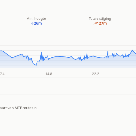
Min. hoogte
Totale stijging
26
m
127
m
aart van MTBroutes.nl.