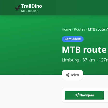
TrailDino
🦖
MTB Routes
Home
Routes
MTB route Y
Gemiddeld
MTB route 
Limburg
·
37
km ·
127
Delen
Navigeer