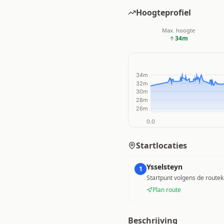
Hoogteprofiel
Max. hoogte
34
m
Startlocaties
Ysselsteyn
1
Startpunt volgens de routek
Plan route
Beschrijving