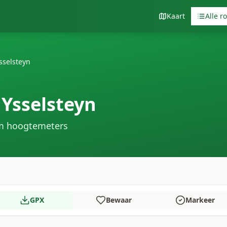
Kaart
Alle r
sselsteyn
Ysselsteyn
m hoogtemeters
GPX
Bewaar
Markeer