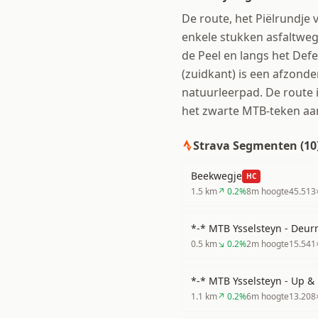
De route, het Piëlrundje 
enkele stukken asfaltweg
de Peel en langs het Def
(zuidkant) is een afzonder
natuurleerpad. De route 
het zwarte MTB-teken a
Strava Segmenten (
10
Beekwegje
HC
1.5
km
↗
0.2
%
8
m hoogte
45.513
*-* MTB Ysselsteyn - Deur
0.5
km
↘
0.2
%
2
m hoogte
15.541
*-* MTB Ysselsteyn - Up &
1.1
km
↗
0.2
%
6
m hoogte
13.208