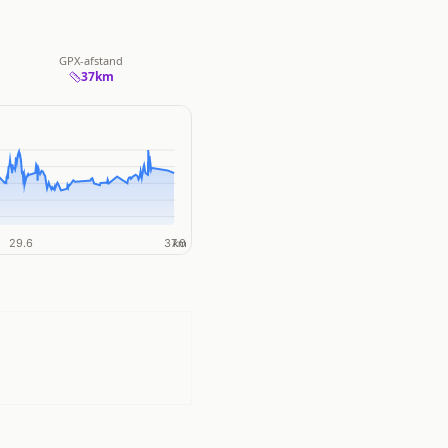
GPX-afstand
37
km