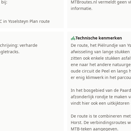
bij:
MTBroutes.nl vermeldt geen vi
informatie.
C in Ysselsteyn Plan route
Technische kenmerken
chrijving: verharde
De route, het Piëlrundje van Y
gletracks.
afwisseling van lange stukken 
zitten ook enkele stukken asfa
ene naar het andere natuurgeb
oude circuit de Peel en langs 
er enig klimwerk in het parcou
In het bosgebied van de Paard
afzonderlijk rondje te maken va
vindt hier ook een uitkijktore
De route is te combineren met
Horst. De verbindingsroutes w
MTB-teken aangegeven.