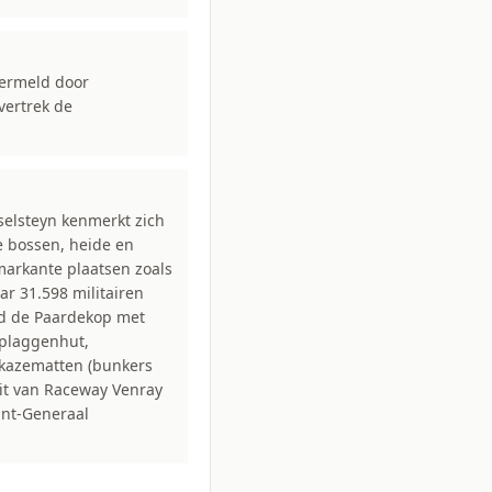
vermeld door
vertrek de
selsteyn kenmerkt zich
e bossen, heide en
markante plaatsen zoals
ar 31.598 militairen
d de Paardekop met
 plaggenhut,
kazematten (bunkers
uit van Raceway Venray
ant-Generaal