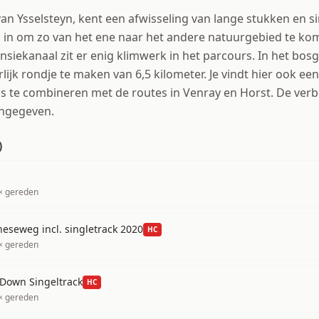
van Ysselsteyn, kent een afwisseling van lange stukken en si
 in om zo van het ene naar het andere natuurgebied te kome
ensiekanaal zit er enig klimwerk in het parcours. In het bo
lijk rondje te maken van 6,5 kilometer. Je vindt hier ook een
is te combineren met de routes in Venray en Horst. De ver
angegeven.
)
× gereden
neseweg incl. singletrack 2020
HC
× gereden
 Down Singeltrack
HC
× gereden