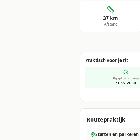
37
km
Afstand
Praktisch voor je rit
Rijtijd (schatting)
1u55–2u50
Routepraktijk
Starten en parkeren