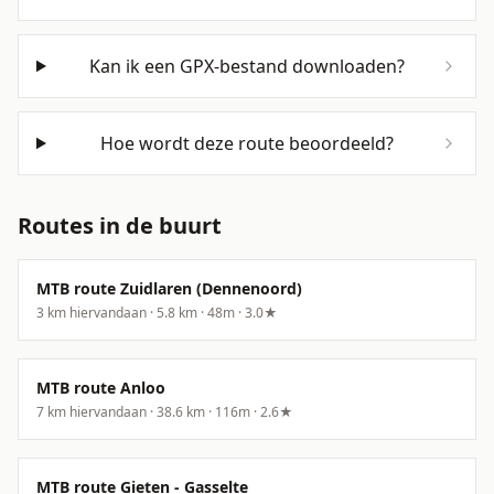
Kan ik een GPX-bestand downloaden?
Hoe wordt deze route beoordeeld?
Routes in de buurt
MTB route Zuidlaren (Dennenoord)
3
km hiervandaan ·
5.8
km ·
48
m
·
3.0
★
MTB route Anloo
7
km hiervandaan ·
38.6
km ·
116
m
·
2.6
★
MTB route Gieten - Gasselte