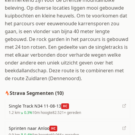
kenmerkend zijn voor de Drentse mountainbike
beleving. Op diverse locaties liggen mooi gebouwde
kuipbochten en kleine heuvels. Om te voorkomen dat
het parcours over eeuwenoude karrensporen zou
gaan, is een vlonder van bijna 40 meter lengte
gebouwd. De rock garden in het parcours is gebouwd
met 24 ton rotsen. Een gedeelte van de singletracks is
met elkaar verbonden door verharde wegen welke
onder andere een uniek uitzicht geven over het
beekdallandschap. Deze route is te combineren met
de route Zuidlaren (Dennenoord).
Strava Segmenten (
10
)
Single Track N34 11-08-13
HC
1.2
km
↘
0.3
%
10
m hoogte
82.521
× gereden
Sprinten naar Anloo
HC
0.9
km
↗
0.4
%
5
m hoogte
69.066
× gereden