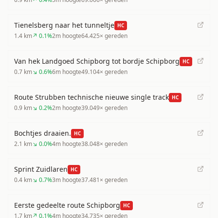
Tienelsberg naar het tunneltje
HC
1.4
km
↗
0.1
%
2
m hoogte
64.425
× gereden
Van hek Landgoed Schipborg tot bordje Schipborg
HC
0.7
km
↘
0.6
%
6
m hoogte
49.104
× gereden
Route Strubben technische nieuwe single track
HC
0.9
km
↘
0.2
%
2
m hoogte
39.049
× gereden
Bochtjes draaien.
HC
2.1
km
↘
0.0
%
4
m hoogte
38.048
× gereden
Sprint Zuidlaren
HC
0.4
km
↘
0.7
%
3
m hoogte
37.481
× gereden
Eerste gedeelte route Schipborg
HC
1.7
km
↗
0.1
%
4
m hoogte
34.735
× gereden