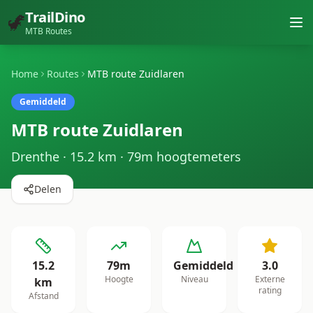
TrailDino
🦖
MTB Routes
Home
Routes
MTB route Zuidlaren
Gemiddeld
MTB route Zuidlaren
Drenthe
·
15.2
km ·
79
m hoogtemeters
Delen
15.2
79
m
Gemiddeld
3.0
Hoogte
Niveau
Externe
km
rating
Afstand