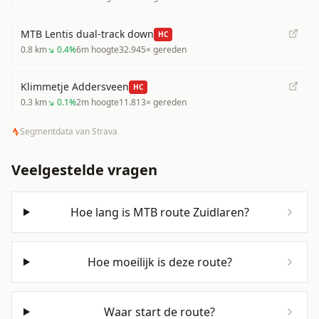
MTB Lentis dual-track down
HC
0.8
km
↘
0.4
%
6
m hoogte
32.945
× gereden
Klimmetje Addersveen
HC
0.3
km
↘
0.1
%
2
m hoogte
11.813
× gereden
Segmentdata van Strava
Veelgestelde vragen
Hoe lang is MTB route Zuidlaren?
Hoe moeilijk is deze route?
Waar start de route?