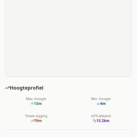
Hoogteprofiel
Max. hoogte
Min. hoogte
13
m
4
m
Totale stijging
GPX-afstand
79
m
15.2
km