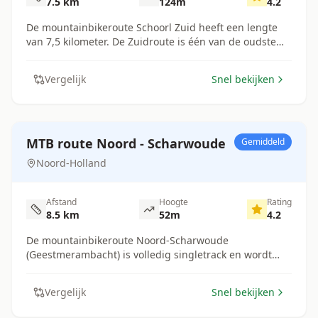
7.5
km
124
m
4.2
De mountainbikeroute Schoorl Zuid heeft een lengte
van 7,5 kilometer. De Zuidroute is één van de oudste
routes van Nederland. De route is geschikt voor de
beginnende mountainbiker en gelijk uitdagend
Vergelijk
Snel bekijken
genoeg voor gemiddelde mountainbiker. Je vindt hier
iconische segmenten als de Nok, de Kuil en de Drops
die je gedaan moet hebben. De mountainbikeroute
Schoorl bestaat uit 3 routes, maar is ook als
doorgaande route te rijden. Elke lus heeft een eigen
MTB route Noord - Scharwoude
Gemiddeld
kleur markering.
Noord-Holland
Afstand
Hoogte
Rating
8.5
km
52
m
4.2
De mountainbikeroute Noord-Scharwoude
(Geestmerambacht) is volledig singletrack en wordt
onderhouden door een zeer actief vrijwilligersteam van
MTB-Noordwest. Begin 2022 zijn grote delen van de
Vergelijk
Snel bekijken
route voorzien van betongranulaat om de ondergrond
te verduurzamen. De route ligt in een vlak gebied en