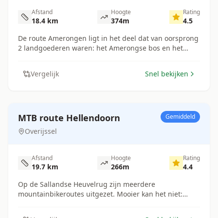
die net als jij willen genieten van al het fraais. Be Nice,
rotsige switchback klimmen, korte wortel passages en
Afstand
Hoogte
Rating
Say Hi!”
een erg steile haakse afdaling. Het parcours is bijna
18.4
km
374
m
4.5
volledig singletrack en bestaat uit zand, gravel, aarde
en vervallen asfalt.
De route Amerongen ligt in het deel dat van oorsprong
2 landgoederen waren: het Amerongse bos en het
Zuilensteinse bos. De route loopt afwisselend over
vlakke en heuvelachtige delen van de Utrechtse
Vergelijk
Snel bekijken
Heuvelrug. De route is een afwisselende route met veel
singletracks, brede lange klimmen en leuke
uitdagende afdalingen. Deze route kan gecombineerd
worden met de routes in Rhenen, Kwintelooijen en
Leersum.
MTB route Hellendoorn
Gemiddeld
Overijssel
Afstand
Hoogte
Rating
19.7
km
266
m
4.4
Op de Sallandse Heuvelrug zijn meerdere
mountainbikeroutes uitgezet. Mooier kan het niet:
onverharde paden, voor Nederlandse begrippen grote
hoogteverschillen en een gevarieerd landschap. Je