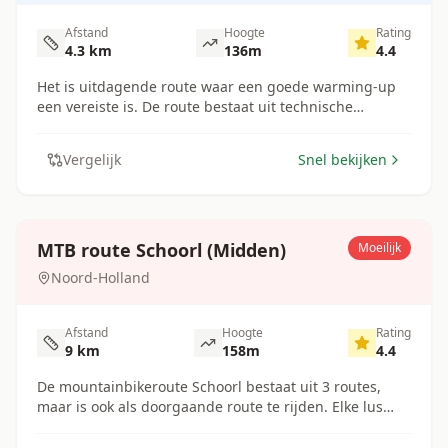
Ginkelduin. Hier volgt een nieuwe, uitdagende
singletrack over de zandduinen van Ginkelduin. Deze
Afstand
Hoogte
Rating
route kan gecombineerd worden met de MTB routes
4.3
km
136
m
4.4
Amerongen en Zeist.
Het is uitdagende route waar een goede warming-up
een vereiste is. De route bestaat uit technische
singletracks met korte venijnige klimmetjes. Er zitten
geen verharde of vlakke stukken in de route. Deze
Vergelijk
Snel bekijken
route is aaneengesloten te rijden met de 17,3 kilometer
lange, blauwe route van Appelscha . Er ontstaat dan
een route met een totale lengte van ruim 21 kilometer.
MTB route Schoorl (Midden)
Moeilijk
Noord-Holland
Afstand
Hoogte
Rating
9
km
158
m
4.4
De mountainbikeroute Schoorl bestaat uit 3 routes,
maar is ook als doorgaande route te rijden. Elke lus
heeft een eigen kleur markering. De
mountainbikeroute Schoorl Midden heeft een lengte